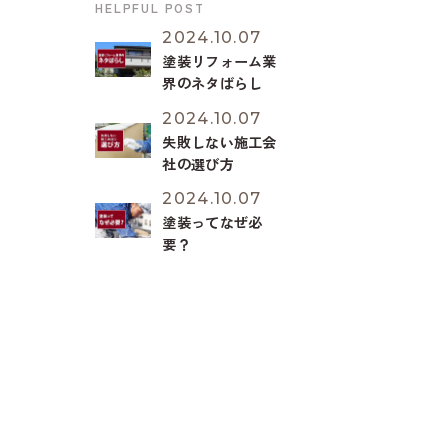
HELPFUL POST
急】オートンイク
シードが受注停
2024.10.07
止？
塗装リフォーム業
界のネタばらし
2024.10.07
失敗しない施工会
社の選び方
2024.10.07
塗装ってなぜ必
要？