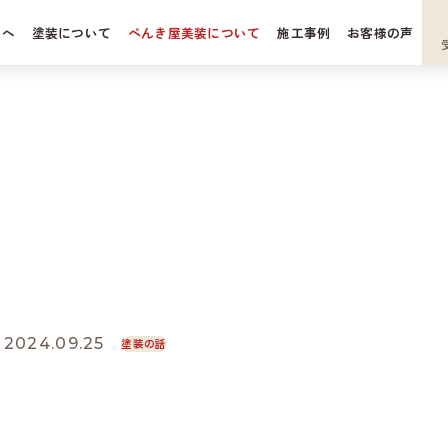
方へ
塗装について
ぺんき屋美装について
施工事例
お客様の声
壁塗装
会社案内
根工事
職人紹介
ロアリ駆除
代表多田の
あれこれブログ
セルフ・ポートレイト
あれこれブログ
BLOG
よくある質問
お天気
024.09.25
塗装の話