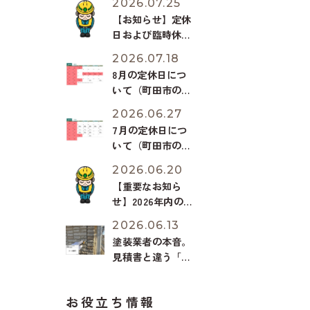
2026.07.25
【お知らせ】定休
日および臨時休業
（7月28日）のご
2026.07.18
案内
8月の定休日につ
いて（町田市の外
壁と屋根のことな
2026.06.27
ら ぺんき屋美
7月の定休日につ
装）
いて（町田市の外
壁と屋根のことな
2026.06.20
ら ぺんき屋美
【重要なお知ら
装）
せ】2026年内の外
壁塗装・施工枠が
2026.06.13
残りわずかとなり
塗装業者の本音。
ました。
見積書と違う「安
いシーリング」に
すり替えられる危
お役立ち情報
険性【2026年緊