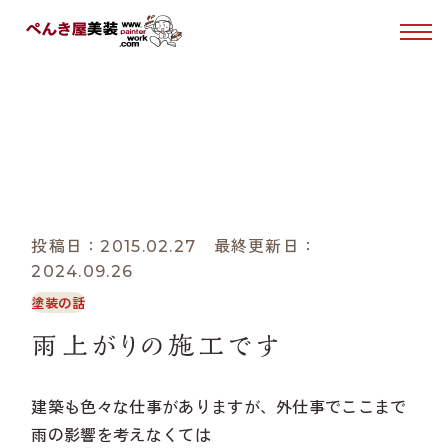
はじめての方へ
あれこれブログ
塗装について
BLOG
ホーム
あれこれブログ
塗装の話
雨上がりの施工です
ぺんき屋美装について
投稿日：2015.02.27 最終更新日：
2024.09.26
施工事例
塗装の話
お客様の声
雨上がりの施工です
建築も色々な仕事がありますが、外仕事でここまで
0120-49-1030
Tel.
雨の影響を考えなくては
受付時間 10:00〜15:00（日・月曜日定休）