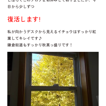
日から少しずつ
復活します!
私が向かうデスクから見えるイチョウはすっかり紅
まずは相談してみる
葉してキレイです♪
鎌倉街道もすっかり秋真っ盛りです！