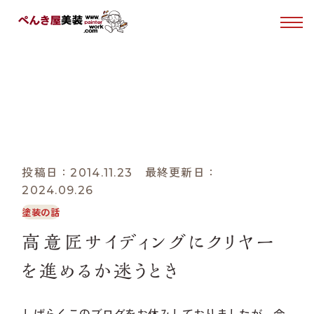
はじめての方へ
あれこれブログ
塗装について
BLOG
ホーム
あれこれブログ
塗装の話
高意匠サイディングにクリヤーを進
ぺんき屋美装について
投稿日：2014.11.23 最終更新日：
2024.09.26
施工事例
塗装の話
お客様の声
高意匠サイディングにクリヤー
を進めるか迷うとき
0120-49-1030
Tel.
しばらくこのブログをお休みしておりましたが、今
受付時間 10:00〜15:00（日・月曜日定休）