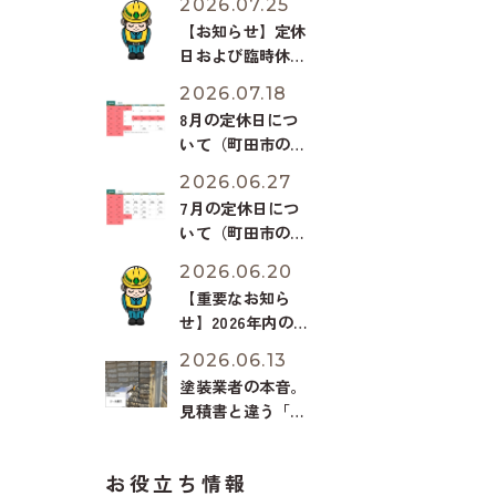
2026.07.25
【お知らせ】定休
日および臨時休業
（7月28日）のご
2026.07.18
案内
8月の定休日につ
いて（町田市の外
壁と屋根のことな
2026.06.27
ら ぺんき屋美
7月の定休日につ
装）
いて（町田市の外
壁と屋根のことな
2026.06.20
ら ぺんき屋美
【重要なお知ら
装）
せ】2026年内の外
壁塗装・施工枠が
2026.06.13
残りわずかとなり
塗装業者の本音。
ました。
見積書と違う「安
いシーリング」に
すり替えられる危
お役立ち情報
険性【2026年緊