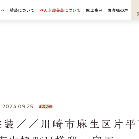
方へ
塗装について
ぺんき屋美装について
施工事例
お客様の声
壁塗装
会社案内
根工事
職人紹介
ロアリ駆除
代表多田の
あれこれブログ
セルフ・ポートレイト
あれこれブログ
BLOG
よくある質問
・屋根塗装／／川崎市麻生区片平Ｉ様邸 ＆ 町田市山崎町Ｈ様邸 完工
024.09.25
塗装の話
塗装／／川崎市麻生区片平