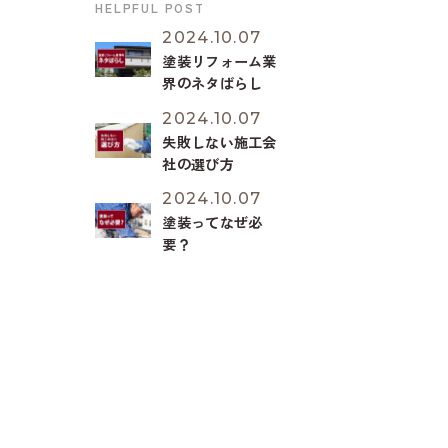
HELPFUL POST
急】オートンイク
シードが受注停
2024.10.07
止？
塗装リフォーム業
界のネタばらし
2024.10.07
失敗しない施工会
社の選び方
2024.10.07
塗装ってなぜ必
要？