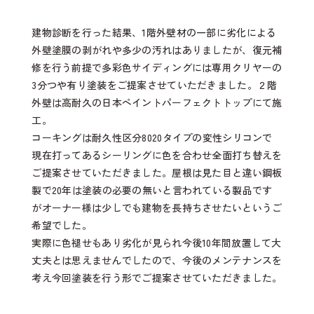
建物診断を行った結果、1階外壁材の一部に劣化による
外壁塗膜の剥がれや多少の汚れはありましたが、復元補
修を行う前提で
多彩色サイディングには専用クリヤーの
3分つや有り塗装をご提案させていただきました。
２階
外壁は高耐久の日本ペイントパーフェクトトップにて施
工。
コーキングは耐久性区分8020タイプの変性シリコンで
現在打ってあるシーリングに色を合わせ全面打ち替えを
ご提案させていただきました。屋根は見た目と違い鋼板
製で20年は塗装の必要の無いと言われている製品です
がオーナー様は少しでも建物を長持ちさせたいというご
希望でした。
実際に色褪せもあり劣化が見られ今後10年間放置して大
丈夫とは思えませんでしたので、今後のメンテナンスを
考え今回塗装を行う形でご提案させていただきました。