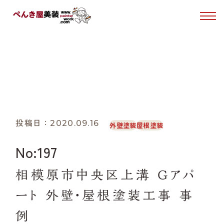
はじめての方へ
施工事例
塗装について
WORKS
ホーム
施工事例
相模原市中央区上溝 Ｇアパート 外壁・屋根塗装工事 事
ぺんき屋美装について
投稿日：2020.09.16
外壁塗装
屋根塗装
施工事例
No:197
お客様の声
相模原市中央区上溝 Ｇアパ
ート 外壁・屋根塗装工事 事
0120-49-1030
Tel.
例
受付時間 10:00〜15:00（日・月曜日定休）