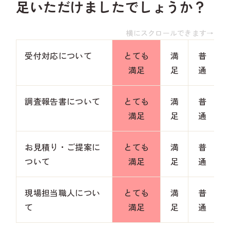
足いただけましたでしょうか？
横にスクロールできます→
受付対応について
とても
満
普
満足
足
通
調査報告書について
とても
満
普
満足
足
通
お見積り・ご提案に
とても
満
普
ついて
満足
足
通
現場担当職人につい
とても
満
普
て
満足
足
通