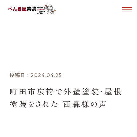
はじめての方へ
お客様の声
塗装について
VOICE
ホーム
お客様の声
町田市広袴で外壁塗装・屋根塗装をされた 西森様の声
ぺんき屋美装について
投稿日：2024.04.25
施工事例
町田市広袴で外壁塗装・屋根
塗装をされた 西森様の声
お客様の声
0120-49-1030
1/2
Tel.
受付時間 10:00〜15:00（日・月曜日定休）