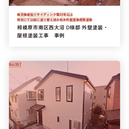
棟交換
直貼りサイディング
築20年以上
他社にて以前に塗り替え済み
防水
外壁塗装
遮熱塗装
相模原市南区西大沼 D様邸 外壁塗装・
屋根塗装工事 事例
No:357