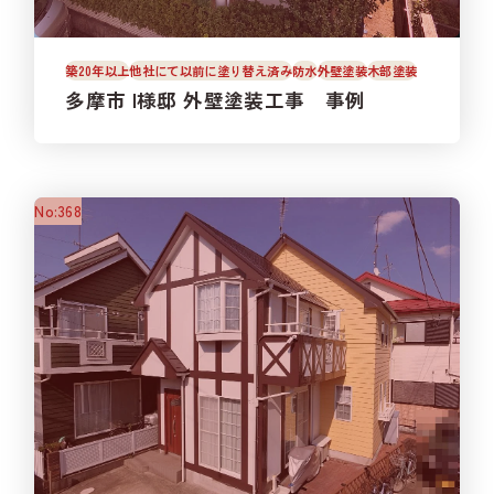
築20年以上
他社にて以前に塗り替え済み
防水
外壁塗装
木部塗装
多摩市 I様邸 外壁塗装工事 事例
No:368