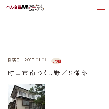
はじめての方へ
施工事例
塗装について
WORKS
ホーム
施工事例
町田市南つくし野／Ｓ様邸
ぺんき屋美装について
投稿日：2013.01.01
その他
施工事例
町田市南つくし野／Ｓ様邸
お客様の声
0120-49-1030
Tel.
受付時間 10:00〜15:00（日・月曜日定休）