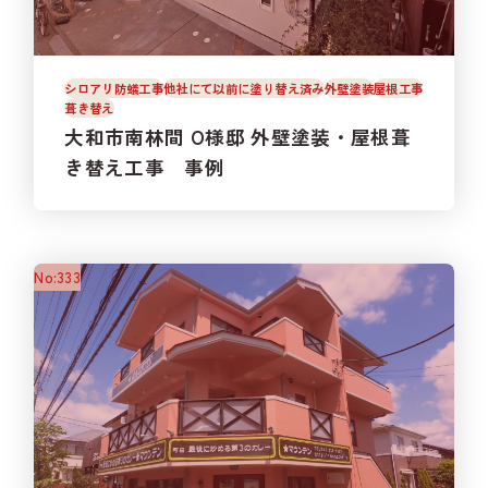
シロアリ防蟻工事
他社にて以前に塗り替え済み
外壁塗装
屋根工事
葺き替え
大和市南林間 O様邸 外壁塗装・屋根葺
き替え工事 事例
No:333