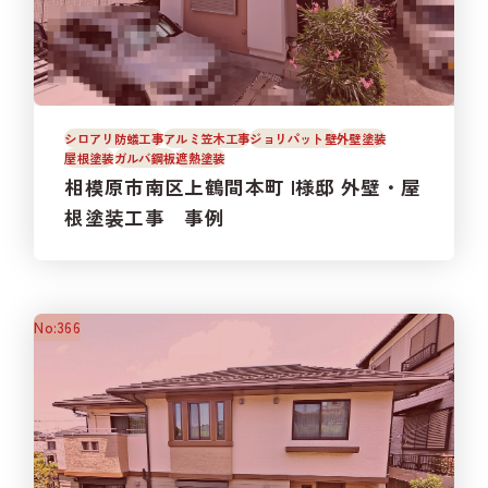
シロアリ防蟻工事
アルミ笠木工事
ジョリパット壁
外壁塗装
屋根塗装
ガルバ鋼板
遮熱塗装
相模原市南区上鶴間本町 I様邸 外壁・屋
根塗装工事 事例
No:366