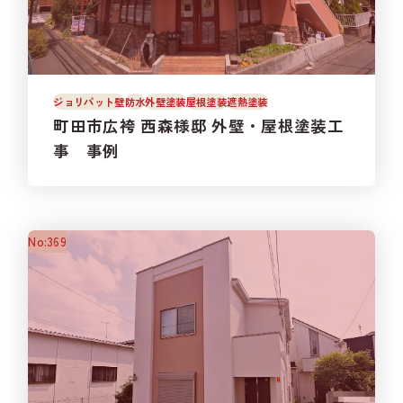
ジョリパット壁
防水
外壁塗装
屋根塗装
遮熱塗装
町田市広袴 西森様邸 外壁・屋根塗装工
事 事例
No:369