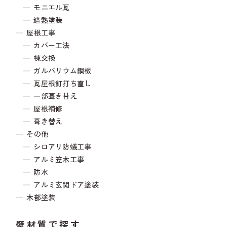
モニエル瓦
遮熱塗装
屋根工事
カバー工法
棟交換
ガルバリウム鋼板
瓦屋根釘打ち直し
一部葺き替え
屋根補修
葺き替え
その他
シロアリ防蟻工事
アルミ笠木工事
防水
アルミ玄関ドア塗装
木部塗装
壁材質で探す